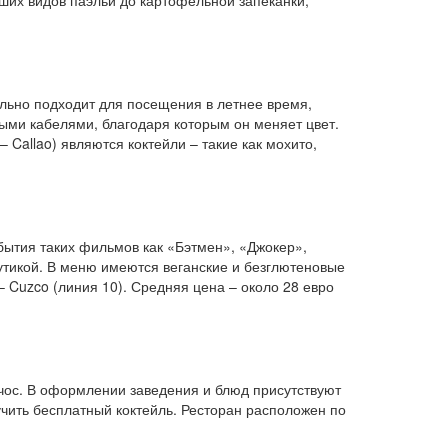
ейших видов паэльи до картофельной запеканки,
льно подходит для посещения в летнее время,
ыми кабелями, благодаря которым он меняет цвет.
Callao) являются коктейли – такие как мохито,
бытия таких фильмов как «Бэтмен», «Джокер»,
бутикой. В меню имеются веганские и безглютеновые
– Cuzco (линия 10). Средняя цена – около 28 евро
ачос. В оформлении заведения и блюд присутствуют
учить бесплатный коктейль. Ресторан расположен по