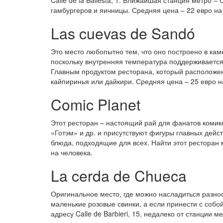
Calle de la Ballesta, 1. Ближайшая станция метро 
гамбургеров и яичницы. Средняя цена – 22 евро на
Las cuevas de Sandó
Это место любопытно тем, что оно построено в ка
поскольку внутренняя температура поддерживается
Главным продуктом ресторана, который расположен 
кайпиринья или дайкири. Средняя цена – 25 евро н
Comic Planet
Этот ресторан – настоящий рай для фанатов комикс
«Готэм» и др. и присутствуют фигуры главных дейс
блюда, подходящие для всех. Найти этот ресторан м
на человека.
La cerda de Chueca
Оригинальное место, где можно насладиться разноо
маленькие розовые свинки, а если принести с собо
адресу Calle de Barbieri, 15, недалеко от станции м