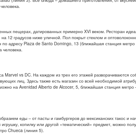
– Callao (линия 3). Все блюда – домашнего приготовления, от вкусн
 человека.
менных пещерах, датированных примерно XVI веком. Ресторан идеа
 на 12 градусов ниже уличной. Пол покрыт стеклом и оптоволоконн
по адресу Plaza de Santo Domingo, 13 (ближайшая станция метро – 
а человека.
а Marvel vs DC. На каждом из трех его этажей разворачиваются со
твующих лиц. Здесь также есть магазин со всей необходимой атри
ожно на Avenidad Alberto de Alcocer, 5, ближайшая станция метро 
бразием еды – от пасты и гамбургеров до мексиканских такос и н
й игрушку, копилку или другой «тематический» предмет, можно пол
етро Chueca (линия 5).