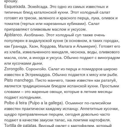
крошку.
Esqueixada. Эскейсада. Это одно из самых известных и
типичных блюд каталонской кухни. Этот холодный салат
готовят из трески, зеленого и красного перца, лука, оливок и
томатов (тертых или нарезанных кубиками). Салат
приправляют оливковым маслом и уксусом.
Ajoblanco. Ахобланко. Этот холодный суп также очень
популярен в андалузской кухне (в основном, в таких городах,
как Гранада, Хаэн, Кордова, Малага и Альмерия). Готовят его
из хлеба, измельченного миндаля, чеснока, воды, оливкового
масла, соли, а иногда и уксуса. Обычно подают с виноградом
или кусочками дыни.
Zorongollo. Соронгойо. Салат из перца и помидоров широко
известен в Эстремадура. Обычно подается к мясу или рыбе.
Pisto manchego. Писто манчего, также известен как рататуй,
является традиционным блюдом испанской кухни. Простыми
словами – это жареные овощи, которые в летние месяцы
подают холодными.
Polbo á feira (Pulpo a la gallega). Осьминог по-галисийски
известен практически каждому испанцу. Аппетитные кусочки,
щедро приправленные перцем, сегодня довольно часто
подают в качестве закуски тапас, на ломтике картофеля.
Tortilla de patatas. Вкусный омлет с картофелем, который