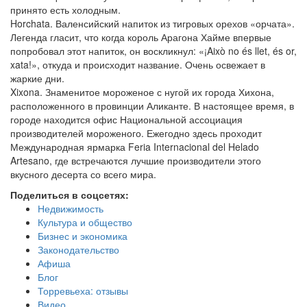
принято есть холодным.
Horchata. Валенсийский напиток из тигровых орехов «орчата».
Легенда гласит, что когда король Арагона Хайме впервые
попробовал этот напиток, он воскликнул: «¡Això no és llet, és or,
xata!», откуда и происходит название. Очень освежает в
жаркие дни.
Xixona. Знаменитое мороженое с нугой их города Хихона,
расположенного в провинции Аликанте. В настоящее время, в
городе находится офис Национальной ассоциация
производителей мороженого. Ежегодно здесь проходит
Международная ярмарка Feria Internacional del Helado
Artesano, где встречаются лучшие производители этого
вкусного десерта со всего мира.
Поделиться в соцсетях:
Недвижимость
Культура и общество
Бизнес и экономика
Законодательство
Афиша
Блог
Торревьеха: отзывы
Видео