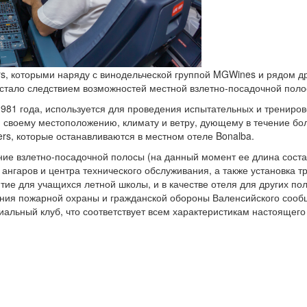
rs, которыми наряду с винодельческой группой MGWines и рядом д
стало следствием возможностей местной взлетно-посадочной поло
981 года, используется для проведения испытательных и трениро
 своему местоположению, климату и ветру, дующему в течение бол
ers, которые останавливаются в местном отеле Bonalba.
ие взлетно-посадочной полосы (на данный момент ее длина состав
 ангаров и центра технического обслуживания, а также установка 
итие для учащихся летной школы, и в качестве отеля для других п
ния пожарной охраны и гражданской обороны Валенсийского сооб
иальный клуб, что соответствует всем характеристикам настоящего