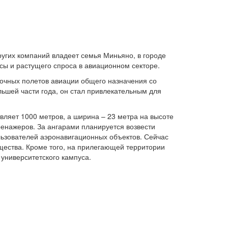
ругих компаний владеет семья Миньяно, в городе
сы и растущего спроса в авиационном секторе.
вочных полетов авиации общего назначения со
ьшей части года, он стал привлекательным для
ляет 1000 метров, а ширина – 23 метра на высоте
тренажеров. За ангарами планируется возвести
ользователей аэронавигационных объектов. Сейчас
щества. Кроме того, на прилегающей территории
 университетского кампуса.