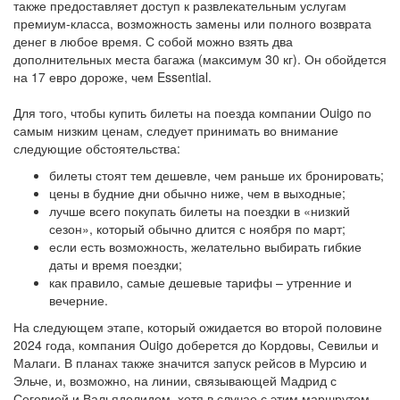
также предоставляет доступ к развлекательным услугам
премиум-класса, возможность замены или полного возврата
денег в любое время. С собой можно взять два
дополнительных места багажа (максимум 30 кг). Он обойдется
на 17 евро дороже, чем Essential.
Для того, чтобы купить билеты на поезда компании Ouigo по
самым низким ценам, следует принимать во внимание
следующие обстоятельства:
билеты стоят тем дешевле, чем раньше их бронировать;
цены в будние дни обычно ниже, чем в выходные;
лучше всего покупать билеты на поездки в «низкий
сезон», который обычно длится с ноября по март;
если есть возможность, желательно выбирать гибкие
даты и время поездки;
как правило, самые дешевые тарифы – утренние и
вечерние.
На следующем этапе, который ожидается во второй половине
2024 года, компания Ouigo доберется до Кордовы, Севильи и
Малаги. В планах также значится запуск рейсов в Мурсию и
Эльче, и, возможно, на линии, связывающей Мадрид с
Сеговией и Вальядолидом, хотя в случае с этим маршрутом