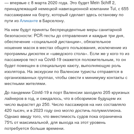
— впервые с 8 марта 2020 года. Это будет Mein Schiff 2,
принадлежащий немецкой навигационной компании Tui, с 655
пассажирами на борту, который сделает здесь остановку по
пути из
Аликанте
в Барселону.
На нем будут приняты беспрецедентные меры санитарной
безопасности: PCR-тесты до отправления и каждые три дня,
обеспечение «социальной дистанции», обязательное
ношение масок в местах общего пользования, исключение из
программы дискотек и «шведского стола». Если же у кого-то из
пассажиров тест на Covid-19 окажется положительным, то он
будет помещен в специальную каюту, выполняющую роль
изолятора. На экскурсии по Валенсии туристы отправятся в
организованных группах, чтобы свести к минимуму контакты с
местными жителями.
До пандемии Covid-19 в порт Валенсии заходило 205 круизных
лайнеров в год, и ожидалось, что в обозримом будущем их
число вырастет до 250. Число пассажиров на них составляло
420 тысяч, и в 2023 году оно могло достичь полумиллиона.
Однако ввиду того, что вместимость судов пока ограничена
75% от максимальной, для выхода на этот уровень
потребуется больше времени.