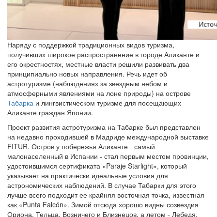
Наряду с поддержкой традиционных видов туризма,
получивших широкое распространение в городе Аликанте и
его окрестностях, местные власти решили развивать два
принципиально новых направления. Речь идет об
астротуризме (наблюдениях за звездным небом и
атмосферными явлениями на лоне природы) на острове
Табарка
и лингвистическом туризме для посещающих
Аликанте граждан Японии.
Проект развития астротуризма на Табарке был представлен
на недавно проходившей в Мадриде международной выставке
FITUR. Остров у побережья Аликанте ˗ самый
малонаселенный в Испании ˗ стал первым местом провинции,
удостоившимся сертификата «Paraje Starlight», который
указывает на практически идеальные условия для
астрономических наблюдений. В случае Табарки для этого
лучше всего подходит ее крайняя восточная точка, известная
как «Punta Falcón». Зимой отсюда хорошо видны созвездия
Ориона, Тельца, Возничего и Близнецов, а летом ˗ Лебедя,