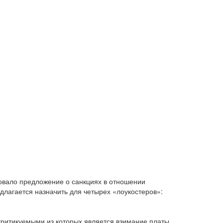
овало предложение о санкциях в отношении
длагается назначить для четырех «лоукостеров»:
критикуемыми из которых является взимание платы