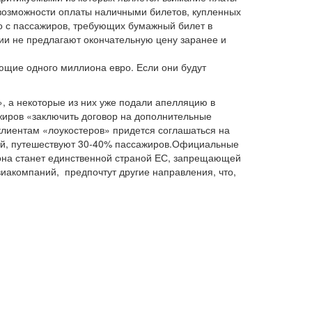
невозможности оплаты наличными билетов, купленных
ро с пассажиров, требующих бумажный билет в
нии не предлагают окончательную цену заранее и
ющие одного миллиона евро. Если они будут
, а некоторые из них уже подали апелляцию в
жиров «заключить договор на дополнительные
 клиентам «лоукостеров» придется соглашаться на
иний, путешествуют 30-40% пассажиров.Официальные
 она станет единственной страной ЕС, запрещающей
виакомпаний, предпочтут другие направления, что,