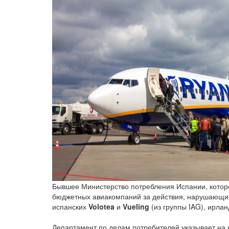
Бывшее Министерство потребления Испании, котор
бюджетных авиакомпаний за действия, нарушающи
испанских
Volotea
и
Vueling
(из группы IAG), ирла
Департамент по делам потребителей указывает на 