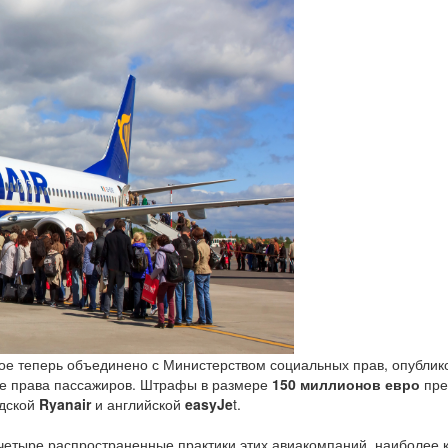
ое теперь объединено с Министерством социальных прав, опублик
е права пассажиров. Штрафы в размере
150 миллионов евро
пре
ндской
Ryanair
и английской
easyJe
t.
четыре распространенные практики этих авиакомпаний, наиболее 