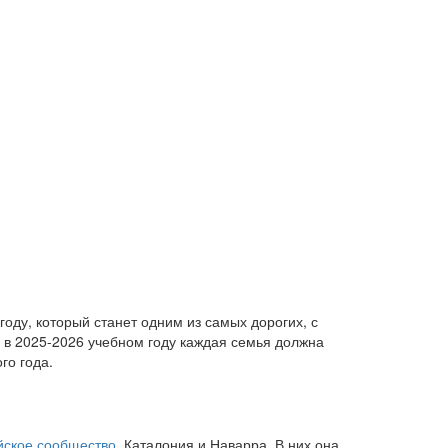
оду, который станет одним из самых дорогих, с
в 2025-2026 учебном году каждая семья должна
го года.
йское сообщество
, Каталония и Наварра. В них она