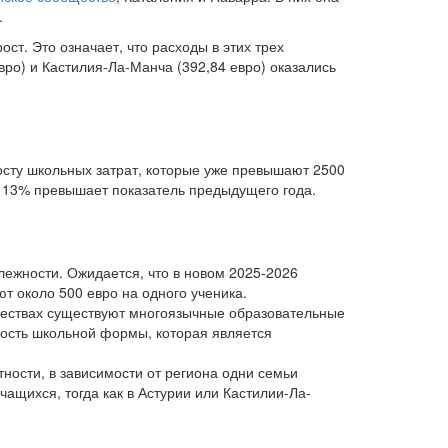
.
ст. Это означает, что расходы в этих трех
вро) и Кастилия-Ла-Манча (392,84 евро) оказались
осту школьных затрат, которые уже превышают 2500
на 13% превышает показатель предыдущего года.
лежности. Ожидается, что в новом 2025-2026
т около 500 евро на одного ученика.
бществах существуют многоязычные образовательные
имость школьной формы, которая является
ности, в зависимости от региона одни семьи
ащихся, тогда как в Астурии или Кастилии-Ла-