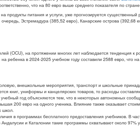
соответственно, что на 80 евро выше среднего показателя по стране
а продукты питания и услуги, уже прогнозируется существенный ро
 очередь, Эстремадура (385,52 евро), Канарские острова (392,68 е
лей (OCU), на протяжении многих лет наблюдается тенденция к р
ды на ребенка в 2024-2025 учебном году составили 2588 евро, что 
столовую, внешкольные мероприятия, транспорт и школьные принад
ется книг, униформы и канцелярских товаров, то расходы составляю
а учебный год объясняются тем, что в некоторых автономных соо
ревышая 200 евро на одного ученика. Влияние также оказывает сто
 школ.
личия в программах бесплатного предоставления учебников. В част
 Андалусии и Каталонии такие программы охватывают около 97% уч