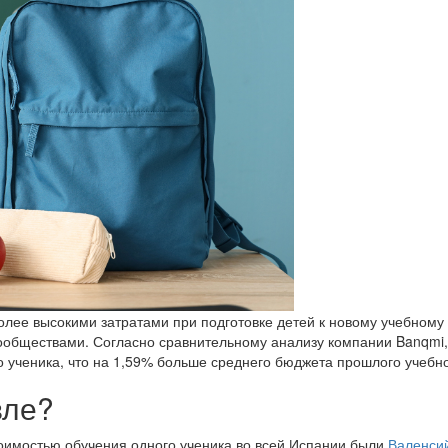
олее высокими затратами при подготовке детей к новому учебному г
бществами. Согласно сравнительному анализу компании Banqmi, 
о ученика, что на 1,59% больше среднего бюджета прошлого учебно
вле?
тоимостью обучения одного ученика во всей Испании были
Валенси