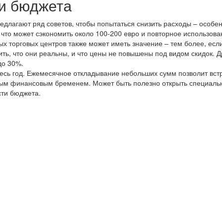
и бюджета
длагают ряд советов, чтобы попытаться снизить расходы – особен
 что может сэкономить около 100-200 евро и повторное использо
х торговых центров также может иметь значение – тем более, если
ть, что они реальны, и что цены не повышены под видом скидок. Д
до 30%.
весь год. Ежемесячное откладывание небольших сумм позволит вст
лым финансовым бременем. Может быть полезно открыть специаль
сти бюджета.