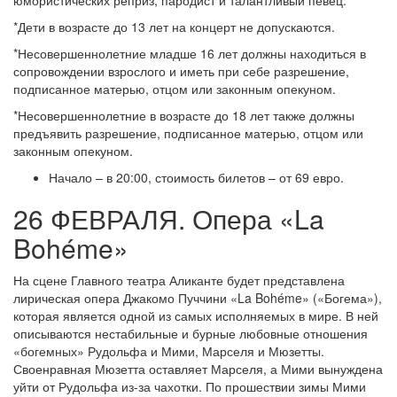
юмористических реприз, пародист и талантливый певец.
*Дети в возрасте до 13 лет на концерт не допускаются.
*Несовершеннолетние младше 16 лет должны находиться в
сопровождении взрослого и иметь при себе разрешение,
подписанное матерью, отцом или законным опекуном.
*Несовершеннолетние в возрасте до 18 лет также должны
предъявить разрешение, подписанное матерью, отцом или
законным опекуном.
Начало – в 20:00, стоимость билетов – от 69 евро.
26 ФЕВРАЛЯ. Опера «La
Bohéme»
На сцене Главного театра Аликанте будет представлена
лирическая опера Джакомо Пуччини «La Bohéme» («Богема»),
которая является одной из самых исполняемых в мире. В ней
описываются нестабильные и бурные любовные отношения
«богемных» Рудольфа и Мими, Марселя и Мюзетты.
Своенравная Мюзетта оставляет Марселя, а Мими вынуждена
уйти от Рудольфа из-за чахотки. По прошествии зимы Мими