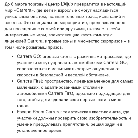
До 8 марта торговый центр L’Aljub превратится в настоящий
мир «Carrera», где дети и взрослые смогут насладиться
уникальным опытом, полным гоночных трасс, испытаний и
веселья. Это специальное мероприятие, предназначенное
для посещения с семьей или друзьями, включает в себя
интерактивные игры, впечатляющую квест-комнату с
лицензией Carrera, игровые зоны и множество сюрпризов – в
том числе розыгрыш призов.
Carrera GO: игровые столы с различными трассами, где
участники могут управлять автомобилями Carrera GO,
соревноваться и испытывать острые ощущения от
скорости в безопасной и веселой обстановке.
Carrera First: пространство, предназначенное для самых
маленьких, с адаптированными столами и
автомобилями Carrera First, идеально подходящее для
того, чтобы дети сделали свои первые шаги в мире
гонок.
Escape Room Carrera: тематическая квест-комната, где
участники должны проверить свою изобретательность и
умение преодолевать препятствия, решая задачи в
установленное время.