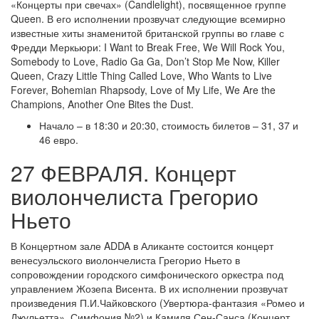
«Концерты при свечах» (Candlelight), посвященное группе
Queen. В его исполнении прозвучат следующие всемирно
известные хиты знаменитой британской группы во главе с
Фредди Меркьюри: I Want to Break Free, We Will Rock You,
Somebody to Love, Radio Ga Ga, Don’t Stop Me Now, Killer
Queen, Crazy Little Thing Called Love, Who Wants to Live
Forever, Bohemian Rhapsody, Love of My Life, We Are the
Champions, Another One Bites the Dust.
Начало – в 18:30 и 20:30, стоимость билетов – 31, 37 и
46 евро.
27 ФЕВРАЛЯ. Концерт
виолончелиста Грегорио
Ньето
В Концертном зале ADDA в Аликанте состоится концерт
венесуэльского виолончелиста Грегорио Ньето в
сопровождении городского симфонического оркестра под
управлением Жозепа Висента. В их исполнении прозвучат
произведения П.И.Чайковского (Увертюра-фантазия «Ромео и
Джульетта», Симфония №2) и Камиля Сен-Санса (Концерт