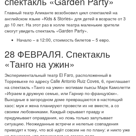
спектакль «Garden Party»
Главный театр Аликанте возобновил цикл спектаклей на
английском языке «Kids & Stories» для детей в возрасте от 3
до 10 лет. На этот раз в холле театра маленькие зрители
смогут увидеть спектакль «Garden Party».
Начало – в 12:00, стоимость билетов – 5 евро.
28 ФЕВРАЛЯ. Спектакль
«Танго на ужин»
Экспериментальный театр El Faro, расположенный в
Торревьехе по адресу Calle Antonio Ruiz Coves, 6, приглашает
на спектакль «Танго на ужин» мотивам пьесы Марк Камолетти
«Играем в дружную семью, или Гарнир по-французcки».
Выходные в загородном доме превращаются в настоящий
хаос: муж и жена планируют провести их не вместе, а со
своими любовниками. Каждый скрывает правду и
придумывает оправдания, но ложь только запутывает
ситуацию. Неожиданные встречи и нелепые совпадения
приводят к тому, что всё идёт совсем не по плану: и никто уже
не понимает, что происходит на самом деле.