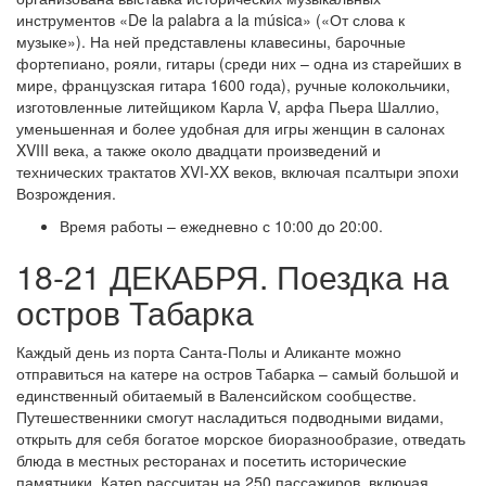
инструментов «De la palabra a la música» («От слова к
музыке»). На ней представлены клавесины, барочные
фортепиано, рояли, гитары (среди них – одна из старейших в
мире, французская гитара 1600 года), ручные колокольчики,
изготовленные литейщиком Карла V, арфа Пьера Шаллио,
уменьшенная и более удобная для игры женщин в салонах
XVIII века, а также около двадцати произведений и
технических трактатов XVI-XX веков, включая псалтыри эпохи
Возрождения.
Время работы – ежедневно с 10:00 до 20:00.
18-21 ДЕКАБРЯ. Поездка на
остров Табарка
Каждый день из порта Санта-Полы и Аликанте можно
отправиться на катере на остров Табарка – самый большой и
единственный обитаемый в Валенсийском сообществе.
Путешественники смогут насладиться подводными видами,
открыть для себя богатое морское биоразнообразие, отведать
блюда в местных ресторанах и посетить исторические
памятники. Катер рассчитан на 250 пассажиров, включая