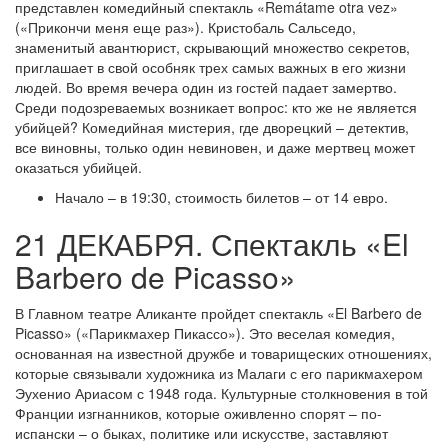
представлен комедийный спектакль «Remátame otra vez»
(«Прикончи меня еще раз»). Кристобаль Сальседо,
знаменитый авантюрист, скрывающий множество секретов,
приглашает в свой особняк трех самых важных в его жизни
людей. Во время вечера один из гостей падает замертво.
Среди подозреваемых возникает вопрос: кто же не является
убийцей? Комедийная мистерия, где дворецкий – детектив,
все виновны, только один невиновен, и даже мертвец может
оказаться убийцей.
Начало – в 19:30, стоимость билетов – от 14 евро.
21 ДЕКАБРЯ. Спектакль «El
Barbero de Picasso»
В Главном театре Аликанте пройдет спектакль «El Barbero de
Picasso» («Парикмахер Пикассо»). Это веселая комедия,
основанная на известной дружбе и товарищеских отношениях,
которые связывали художника из Малаги с его парикмахером
Эухенио Ариасом с 1948 года. Культурные столкновения в той
Франции изгнанников, которые оживленно спорят – по-
испански – о быках, политике или искусстве, заставляют