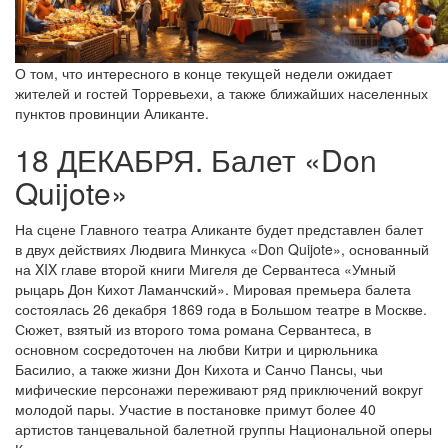
О том, что интересного в конце текущей недели ожидает
жителей и гостей Торревьехи, а также ближайших населенных
пунктов провинции Аликанте.
18 ДЕКАБРЯ. Балет «Don
Quijote»
На сцене Главного театра Аликанте будет представлен балет
в двух действиях Людвига Минкуса «Don Quijote», основанный
на XIX главе второй книги Мигеля де Сервантеса «Умный
рыцарь Дон Кихот Ламанчский». Мировая премьера балета
состоялась 26 декабря 1869 года в Большом театре в Москве.
Сюжет, взятый из второго тома романа Сервантеса, в
основном сосредоточен на любви Китри и цирюльника
Басилио, а также жизни Дон Кихота и Санчо Пансы, чьи
мифические персонажи переживают ряд приключений вокруг
молодой пары. Участие в постановке примут более 40
артистов танцевальной балетной группы Национальной оперы