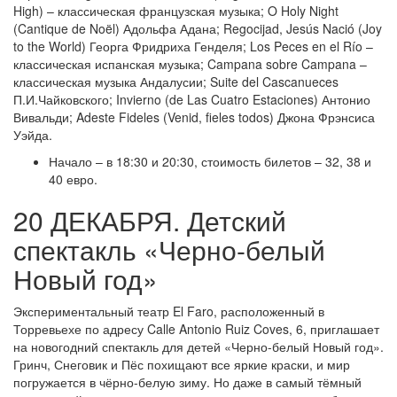
High) – классическая французская музыка; O Holy Night
(Cantique de Noël) Адольфа Адана; Regocijad, Jesús Nació (Joy
to the World) Георга Фридриха Генделя; Los Peces en el Río –
классическая испанская музыка; Campana sobre Campana –
классическая музыка Андалусии; Suite del Cascanueces
П.И.Чайковского; Invierno (de Las Cuatro Estaciones) Антонио
Вивальди; Adeste Fideles (Venid, fieles todos) Джона Фрэнсиса
Уэйда.
Начало – в 18:30 и 20:30, стоимость билетов – 32, 38 и
40 евро.
20 ДЕКАБРЯ. Детский
спектакль «Черно-белый
Новый год»
Экспериментальный театр El Faro, расположенный в
Торревьехе по адресу Calle Antonio Ruiz Coves, 6, приглашает
на новогодний спектакль для детей «Черно-белый Новый год».
Гринч, Снеговик и Пёс похищают все яркие краски, и мир
погружается в чёрно-белую зиму. Но даже в самый тёмный