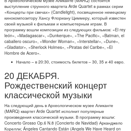
В Археологическом музее Аликанте (MARQ) состоится
выступление струнного квартета Arde Quartet в рамках серии
«Концерты при свечах» (Candlelight), посвященное немецкому
кинокомпозитору Хансу Флориану Циммеру, который известен
своей музыкой к фильмам и компьютерным играм. В
программу вошли композиции из следующих фильмов: «El rey
león», «Madagascar», «Dunkerque», «The Pacific», «Batman, el
caballero oscuro», «Wonder Woman», «Interstellar», «Dune»,
«Gladiator», «Sherlock Holmes», «Piratas del Caribe», «El
Hombre de Acero».
Начало – в 20:30, стоимость билетов – 30, 35 и 40 евро.
20 ДЕКАБРЯ.
Рождественский концерт
классической музыки
На следующий день в Археологическом музее Аликанте
(MARQ) квартет Arde Quartet исполнит популярные
произведения классической музыки. В программу вошли:
Concerto Grosso Op.6 N.8 (Concierto de Navidad) Арканджело
Корелли; Ángeles Cantando Están (Angels We Have Heard on