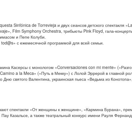
esta Sinfónica de Torrevieja и двух сеансов детского спектакля «La
vaje», Film Symphony Orchestra, трибьюты Pink Floyd, гала-концер
Симасом и Пепе Колуби.
ra tod@s» с ежемесячной программой для всей семьи.
кина Касерсы с монологом «Conversaciones con mi mente» («Разго
amino a la Meca» («Путь в Мекку») с Лолой Эррерой в главной рол
о Дню святого Валентина, украинская пьеса «Ведьма из Конотопа»
вают спектакли «От женщины к женщине», «Кармина Бурана», прем
Пау Казальсе, а также театральный конкурс имени Рауля Фернанд