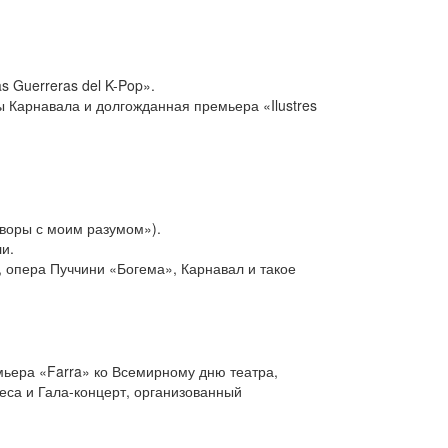
s Guerreras del K-Pop».
ты Карнавала и долгожданная премьера «Ilustres
воры с моим разумом»).
и.
, опера Пуччини «Богема», Карнавал и такое
ьера «Farra» ко Всемирному дню театра,
еса и Гала-концерт, организованный