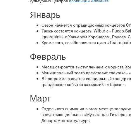
культурных центров
провинции Аликанте
.
Январь
Сезон начнется с традиционных концертов Orqu
Также состоятся концерты Wilbur с «Fuego Sal
Ignorantes» с Хавьером Коронасом, Раулем 
Кроме того, возобновляется цикл «Teatro pa
Февраль
Месяц откроется выступлением юмориста Хоа
Муниципальный театр представит спектакль «C
В программе значатся специальный концерт к
грандиозное событие как мюзикл «Тарзан».
Март
Отдельного внимания в этом месяце заслужи
впечатляющая пьеса «Музыка для Гитлера» о 
Департаментом культуры.