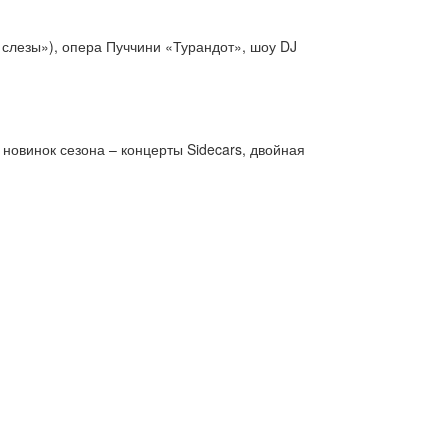
слезы»), опера Пуччини «Турандот», шоу DJ
и новинок сезона – концерты Sidecars, двойная