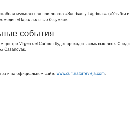
абная музыкальная постановка «Sonrisas y Lágrimas» («Улыбки и 
 комедия «Параллельные безумия».
ьные события
ном центре Virgen del Carmen будет проходить семь выставок. Сред
ра Casanovas.
атра и на официальном сайте
www.culturatorrevieja.com
.