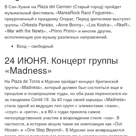
В Сан-Хуане на Plaza del Carmen (Старый город) пройдет
музыкальный фестиваль «MareaRock Racó Fogueres»,
приуроченный к празднику Огерас. Перед зрителями выступят
группы «Orkesta Paraiso, «Anne Bonny», «Los Kostra», «RkeR»,
«War with the Newts», «Primo Primo» и многие другие,
исполняющие рок-музыку различных направлений.
Вход – свободный.
24 ИЮНЯ. Концерт группы
«Madness»
На Plaza de Toros в Мурсии пройдет концерт британской
группы «Madness», который должен был состояться еще в
прошлом и позапрошлом годах, но оба раза переносился из-
за пандемии Covid-19. За 43 года своей карьеры «Madness»
стала одной из ведущих поп-групп с элементами «панк»,
«соул» и «регги», а в 80-х годах приняла самое
непосредственное участие в возрождении стиля «ска». В
частности, в историю вошли такие ее композиции как «Our
House» и «One Step Beyond». В Мурсию они возвращаются
после двенадцатилетнего перерыва с намерением повторить