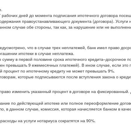
е.
7 рабочих дней до момента подписания ипотечного договора посещ
содержания правоустанавливающего документа (договора). Услуги 
ном случае обе стороны, так как, за нарушение или не выполнени
дусмотрено, что в случае трех неплатежей, банк имел право доср
огашении ипотеки в случае неплатежа.
ую сумму в первой половине срока ипотечного кредита–досрочное 
н превышать 9 ежемесячных платежей). В ином случае, если это п
й процент по ипотечному кредиту не может превышать 9%.
говорам, которые подписываются после вступления закона о креди
 право изменить указанный процент в договоре на фиксированный.
ование по действующей ипотеке или полное переоформление догов
 в данном случае, комиссия, которая начисляется банком в качес
расходы на услуги нотариуса сократятся на 90%.