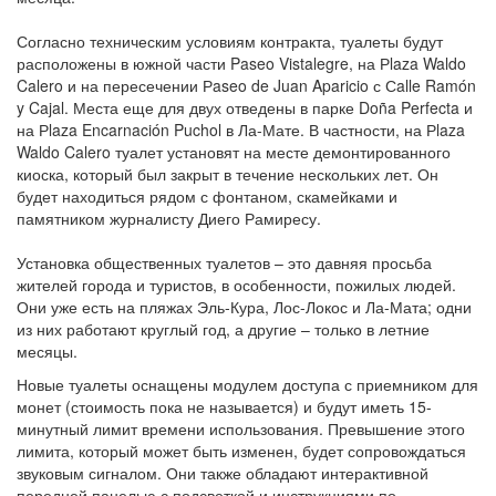
Согласно техническим условиям контракта, туалеты будут
расположены в южной части Paseo Vistalegre, на Рlaza Waldo
Calero и на пересечении Рaseo de Juan Aparicio с Сalle Ramón
y Cajal. Места еще для двух отведены в парке Doña Perfecta и
на Рlaza Encarnación Puchol в Ла-Мате. В частности, на Рlaza
Waldo Calero туалет установят на месте демонтированного
киоска, который был закрыт в течение нескольких лет. Он
будет находиться рядом с фонтаном, скамейками и
памятником журналисту Диего Рамиресу.
Установка общественных туалетов – это давняя просьба
жителей города и туристов, в особенности, пожилых людей.
Они уже есть на пляжах Эль-Кура, Лос-Локос и Ла-Мата; одни
из них работают круглый год, а другие – только в летние
месяцы.
Новые туалеты оснащены модулем доступа с приемником для
монет (стоимость пока не называется) и будут иметь 15-
минутный лимит времени использования. Превышение этого
лимита, который может быть изменен, будет сопровождаться
звуковым сигналом. Они также обладают интерактивной
передней панелью с подсветкой и инструкциями по