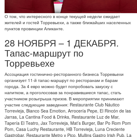
О том, что интересного в конце текущей недели ожидает
жителей и гостей Торревьехи, а также ближайших населенных
пунктов провинции Аликанте.
28 НОЯБРЯ – 1 ДЕКАБРЯ.
Тапас-маршрут по
Торревьехе
Ассоциация гостинично-ресторанного бизнеса Торревьехи
организует 11-й тапас-маршрут по ресторанам и барам
города. За 4 евро можно будет попробовать закуску с
напитком, а проголосовав за понравившиеся тапас, стать
участником розыгрыша призов. В мероприятии принимают
участие следующие заведения: Restaurante Club Náutico
Torrevieja, Bianco Sea Emotion, Arrocería Pepe, El Rincón de las
Jarras, La Cantina Food & Drinks, Restaurante Luz de Mar,
Tapería El Teatro, Jax Torrevieja, Mat’s Burger, Bar Po Rom Pom
Pom, Casa Luchy Restaurante, HB Torrevieja, Luna Creciente
Gastrobar, Restaurante Metro y Pico, Mullins Gastro Irish Pub, La