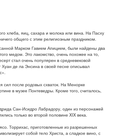
о хлеба, яиц, сахара и молока или вина. На Пасху
 ничего общего с этим религиозным праздником.
писанной Марком Гавием Апицием, были найдены два
ого медом. Это лакомство, очень похожее на то,
т десерт стал очень популярен в средневековой
 Хуан де ла Энсина в своей песне описывал
с».
я сил после родовых схваток. На Менорке
ртине в музее Понтеведры. Кроме того, считалось,
Мадрида Сан-Исидро Лабрадору, один из персонажей
ились только во второй половине XIX века.
мясо. Торрихас, приготовленные из разрешенных
волизирует собой тело Христа, а сладкое вино, с