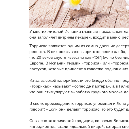
У многих жителей Испании главным пасхальным лако
она заполняет витрины пекарен, входит в меню рес
Торрихас являются одним из самых древних десерт
рецепта. В них описывалось приготовление хлеба, 
что 20 веков спустя известно как «torrija», но без 
Европе. В Испании термин «торриха» или «торреха
пастухов, которые приносят в качестве подношения
Из-за высокой калорийности это блюдо обычно пред
«торрихас» называют «сопес де партера», а в Галис
что они стимулируют выработку грудного молока д
В своих произведениях торрихас упоминал и Лопе 
говорит: «Если они делают торрихас, то это будет 
Согласно католической традиции, во время Великог
ингредиентов, стали идеальной пищей, которая спо