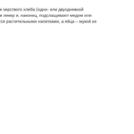
к черствого хлеба (одно- или двухдневной
ли ликер и, наконец, подслащивают медом или
ется растительными напитками, а яйца – мукой из