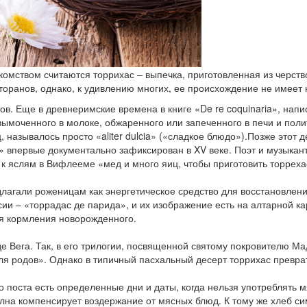
мством считаются торрихас – выпечка, приготовленная из черствог
торанов, однако, к удивлению многих, ее происхождение не имеет
ов. Еще в древнеримские времена в книге «De re coquinaria», на
вымоченного в молоке, обжаренного или запеченного в печи и полит
яиц, называлось просто «aliter dulcia» («сладкое блюдо»).Позже это
» впервые документально зафиксирован в XV веке. Поэт и музыкант
 к яслям в Вифлееме «мед и много яиц, чтобы приготовить торреха
лагали роженицам как энергетическое средство для восстановлени
ии – «торрадас де парида», и их изображение есть на алтарной ка
ля кормления новорожденного.
де Вега. Так, в его трилогии, посвященной святому покровителю 
для родов». Однако в типичный пасхальный десерт торрихас преврат
о поста есть определенные дни и даты, когда нельзя употреблять 
лна компенсирует воздержание от мясных блюд. К тому же хлеб сим