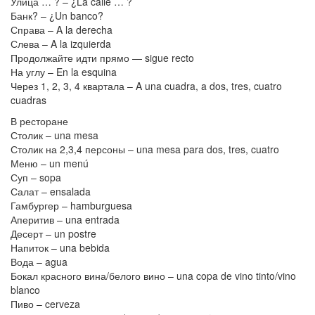
Улица … ? – ¿La calle … ?
Банк? – ¿Un banco?
Справа – A la derecha
Слева – A la izquierda
Продолжайте идти прямо — sigue recto
На углу – En la esquina
Через 1, 2, 3, 4 квартала – A una cuadra, a dos, tres, cuatro
cuadras
В ресторане
Столик – una mesa
Столик на 2,3,4 персоны – una mesa para dos, tres, cuatro
Меню – un menú
Суп – sopa
Салат – ensalada
Гамбургер – hamburguesa
Аперитив – una entrada
Десерт – un postre
Напиток – una bebida
Вода – agua
Бокал красного вина/белого вино – una copa de vino tinto/vino
blanco
Пиво – cerveza