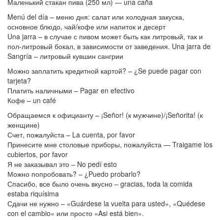
Маленький стакан пива (250 мл) — una caña
Menú del día – меню дня: салат или холодная закуска,
основное блюдо, чай/кофе или напиток и десерт
Una jarra – в случае с пивом может быть как литровый, так и
пол-литровый бокал, в зависимости от заведения. Una jarra de
Sangría – литровый кувшин сангрии
Можно заплатить кредитной картой? – ¿Se puede pagar con
tarjeta?
Платить наличными – Pagar en efectivo
Кофе – un café
Обращаемся к официанту – ¡Señor! (к мужчине)/¡Señorita! (к
женщине)
Счет, пожалуйста – La cuenta, por favor
Принесите мне столовые приборы, пожалуйста — Traigame los
cubiertos, por favor
Я не заказывал это – No pedí esto
Можно попробовать? – ¿Puedo probarlo?
Спасибо, все было очень вкусно – gracias, toda la comida
estaba riquísima
Сдачи не нужно – «Guárdese la vuelta para usted», «Quédese
con el cambio» или просто «Asi está bien».