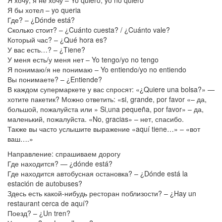
Я хочу, я не хочу – Yo quiero, yo no quiero
Я бы хотел – yo queria
Где? – ¿Dónde está?
Сколько стоит? – ¿Cuánto cuesta? / ¿Cuánto vale?
Который час? – ¿Qué hora es?
У вас есть…? – ¿Tiene?
У меня есть/у меня нет – Yo tengo/yo no tengo
Я понимаю/я не понимаю – Yo entiendo/yo no entiendo
Вы понимаете? – ¿Entiende?
В каждом супермаркете у вас спросят: «¿Quiere una bolsa?» —
хотите пакетик? Можно ответить: «si, grande, por favor «– да,
большой, пожалуйста или » Si,una pequeña, por favor» – да,
маленький, пожалуйста. «No, gracias» – нет, спасибо.
Также вы часто услышите выражение «aquí tiene…» – «вот
ваш….»
Направление: спрашиваем дорогу
Где находится? — ¿dónde está?
Где находится автобусная остановка? – ¿Dónde está la
estación de autobuses?
Здесь есть какой-нибудь ресторан поблизости? – ¿Hay un
restaurant cerca de aquí?
Поезд? – ¿Un tren?