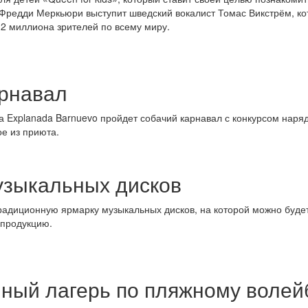
и Фредди Меркьюри выступит шведский вокалист Томас Викстрём, к
2 миллиона зрителей по всему миру.
рнавал
 Explanada Barnuevo пройдет собачий карнавал с конкурсом нарядо
ое из приюта.
узыкальных дисков
на традиционную ярмарку музыкальных дисков, на которой можно бу
 продукцию.
ный лагерь по пляжному волей