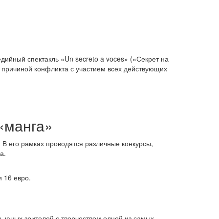
дийный спектакль «Un secreto a voces» («Секрет на
л причиной конфликта с участием всех действующих
«манга»
. В его рамках проводятся различные конкурсы,
а.
 и 16 евро.
ть юных зрителей с творчеством одной из самых