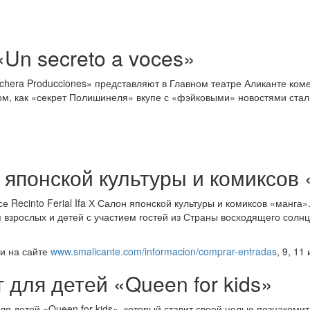
Un secreto a voces»
chera Producciones» представляют в Главном театре Аликанте коме
 том, как «секрет Полишинеля» вкупе с «фэйковыми» новостями ста
японской культуры и комиксов 
е Recinto Ferial Ifa Х Салон японской культуры и комиксов «манга»
 взрослых и детей с участием гостей из Страны восходящего солнц
ти на сайте
www.smalicante.com/informacion/comprar-entradas
, 9, 11
 для детей «Queen for kids»
для детей «Queen for kids», который ставит своей целью познакоми