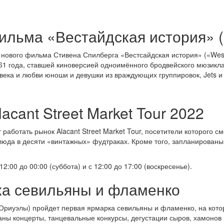
ильма «Вестайдская история» (
 нового фильма Стивена Спилберга «Вестсайдская история» («West 
 года, ставшей киноверсией одноимённого бродвейского мюзикла.
века и любви юноши и девушки из враждующих группировок, Jets и 
cant Street Market Tour 2022
т работать рынок Alacant Street Market Tour, посетители которого с
люда в десяти «винтажных» фудтраках. Кроме того, запланированы 
12:00 до 00:00 (суббота) и с 12:00 до 17:00 (воскресенье).
ка севильяны и фламенко
и Ориуэлы) пройдет первая ярмарка севильяны и фламенко, на кото
ы концерты, танцевальные конкурсы, дегустации сыров, хамонов и