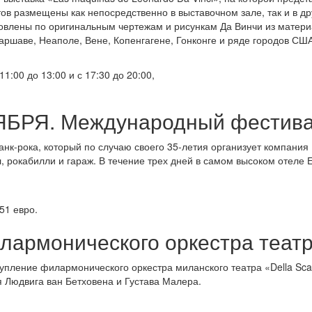
тов размещены как непосредственно в выставочном зале, так и в д
овлены по оригинальным чертежам и рисункам Да Винчи из материа
аршаве, Неаполе, Вене, Копенгагене, Гонконге и ряде городов СШ
1:00 до 13:00 и с 17:30 до 20:00,
БРЯ. Международный фестивал
анк-рока, который по случаю своего 35-летия организует компания 
л, рокабилли и гараж. В течение трех дней в самом высоком отеле
51 евро.
армонического оркестра театра
тупление филармонического оркестра миланского театра «Della Sc
 Людвига ван Бетховена и Густава Малера.