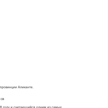
 провинции Аликанте.
o»
958 году и считающийся одним из самых