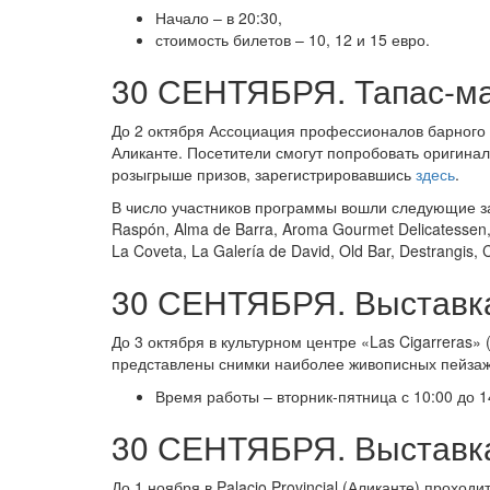
Начало – в 20:30,
стоимость билетов – 10, 12 и 15 евро.
30 СЕНТЯБРЯ. Тапас-ма
До 2 октября Ассоциация профессионалов барного 
Аликанте. Посетители смогут попробовать оригиналь
розыгрыше призов, зарегистрировавшись
здесь
.
В число участников программы вошли следующие заведе
Raspón, Alma de Barra, Aroma Gourmet Delicatessen,
La Coveta, La Galería de David, Old Bar, Destrangis, 
30 СЕНТЯБРЯ. Выставка
До 3 октября в культурном центре «Las Cigarreras»
представлены снимки наиболее живописных пейза
Время работы – вторник-пятница с 10:00 до 14
30 СЕНТЯБРЯ. Выставка 
До 1 ноября в Palacio Provincial (Аликанте) прохо