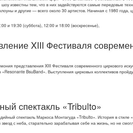
 шоу известны тем, что в них задействуются самые передовые техн
лоуны и другие — всего около 30 артистов. Начиная с 1980 года, 
:00 и 19:30 (суббота), 12:00 и 18:00 (воскресенье),
ление XIII Фестиваля современ
мония представления XIII Фестиваля современного циркового искус
ы «Resonante BsuBand». Выступления цирковых коллективов пройдут
й спектакль «Tribulto»
дийный спектакль Маркоса Монтагуда «Tribulto». История в стиле 
звезд с неба, старательно зарабатывая себе на жизнь, но не смог