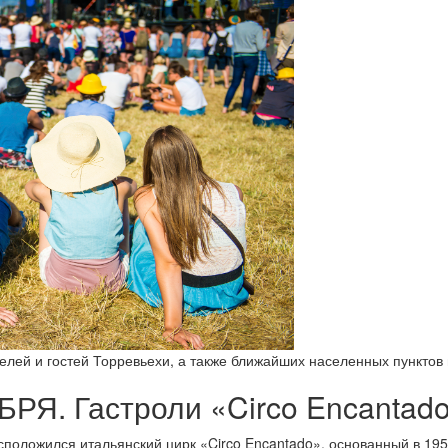
телей и гостей Торревьехи, а также ближайших населенных пунктов
РЯ. Гастроли «Circo Encantad
2 расположился итальянский цирк «Circo Encantado», основанный в 1