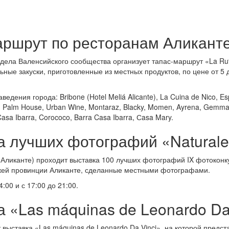
ршрут по ресторанам Аликант
дела Валенсийского сообщества организует тапас-маршрут «La Rut
ные закуски, приготовленные из местных продуктов, по цене от 5 д
ния города: Bribone (Hotel Meliá Alicante), La Cuina de Nico, Espa
 Palm House, Urban Wine, Montaraz, Blacky, Momen, Ayrena, Gemma 
Casa Ibarra, Corococo, Barra Casa Ibarra, Сasa Mary.
 лучших фотографий «Naturalez
 (Аликанте) проходит выставка 100 лучших фотографий IX фотоконку
жей провинции Аликанте, сделанные местными фотографами.
:00 и с 17:00 до 21:00.
«Las máquinas de Leonardo Da
дит выставка «Las máquinas de Leonardo Da Vinci», на которой пре