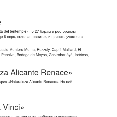
е
a del tentempié» по 27 барам и ресторанам
о 8 евро, включая напиток, и принять участие в
cio Montoro Moma, Rozzely, Capri, Maillard, El
Penalva, Bodega de Meyos, Gastrobar 3y3, Ibéricos,
a Alicante Renace»
рса «Naturaleza Alicante Renace». На ней
 Vinci»
дставлены некоторые из наиболее выдающихся