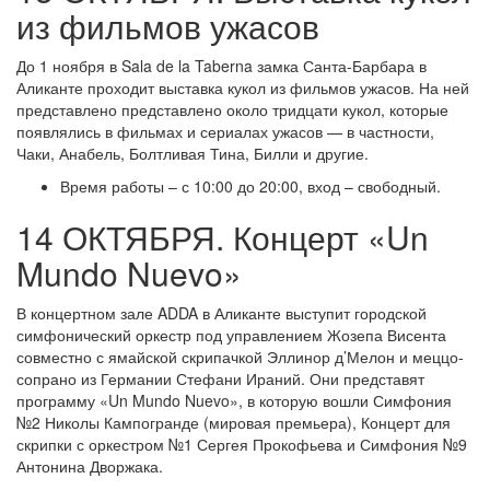
из фильмов ужасов
До 1 ноября в Sala de la Taberna замка Санта-Барбара в
Аликанте проходит выставка кукол из фильмов ужасов. На ней
представлено представлено около тридцати кукол, которые
появлялись в фильмах и сериалах ужасов — в частности,
Чаки, Анабель, Болтливая Тина, Билли и другие.
Время работы – с 10:00 до 20:00, вход – свободный.
14 ОКТЯБРЯ. Концерт «Un
Mundo Nuevo»
В концертном зале ADDA в Аликанте выступит городской
симфонический оркестр под управлением Жозепа Висента
совместно с ямайской скрипачкой Эллинор д’Мелон и меццо-
сопрано из Германии Стефани Ираний. Они представят
программу «Un Mundo Nuevo», в которую вошли Симфония
№2 Николы Кампогранде (мировая премьера), Концерт для
скрипки с оркестром №1 Сергея Прокофьева и Симфония №9
Антонина Дворжака.