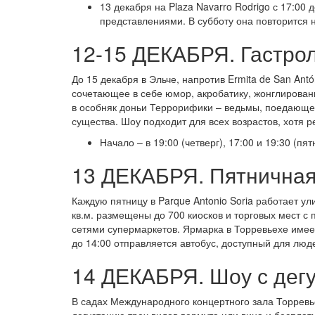
13 декабря на Plaza Navarro Rodrigo с 17:00
представлениями. В субботу она повторится на
12-15 ДЕКАБРЯ. Гастрол
До 15 декабря в Эльче, напротив Ermita de San Ant
сочетающее в себе юмор, акробатику, жонглирован
в особняк доньи Террорифики – ведьмы, поедающей 
существа. Шоу подходит для всех возрастов, хотя 
Начало – в 19:00 (четверг), 17:00 и 19:30 (пя
13 ДЕКАБРЯ. Пятничная
Каждую пятницу в Parque Antonio Soria работает у
кв.м. размещены до 700 киосков и торговых мест с
сетями супермаркетов. Ярмарка в Торревьехе имеет
до 14:00 отправляется автобус, доступный для лю
14 ДЕКАБРЯ. Шоу с дегу
В садах Международного концертного зала Торревье
дегустацию трех видов вермута или вина и бесплат