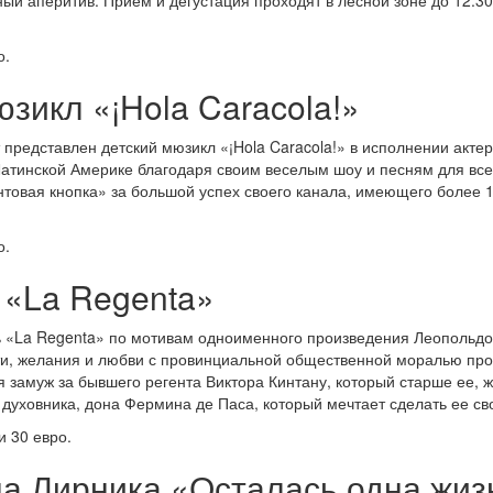
о.
зикл «¡Hola Caracola!»
представлен детский мюзикл «¡Hola Caracola!» в исполнении актер
Латинской Америке благодаря своим веселым шоу и песням для в
товая кнопка» за большой успех своего канала, имеющего более 
о.
 «La Regenta»
ль «La Regenta» по мотивам одноименного произведения Леопольдо
ти, желания и любви с провинциальной общественной моралью пров
 замуж за бывшего регента Виктора Кинтану, который старше ее, ж
о духовника, дона Фермина де Паса, который мечтает сделать ее св
и 30 евро.
а Лирника «Осталась одна жиз