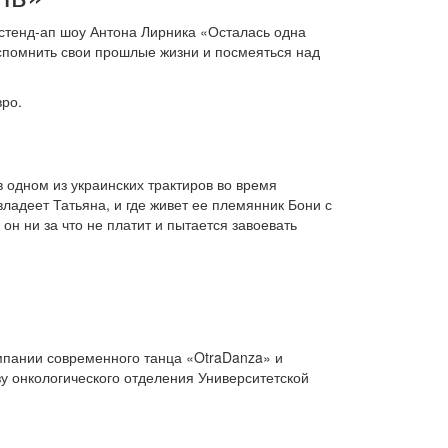
а стенд-ап шоу Антона Лирника «Осталась одна
вспомнить свои прошлые жизни и посмеяться над
вро.
в одном из украинских трактиров во время
владеет Татьяна, и где живет ее племянник Бони с
 он ни за что не платит и пытается завоевать
мпании современного танца «OtraDanza» и
у онкологического отделения Университетской