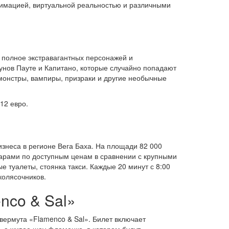
 анимацией, виртуальной реальностью и различными
у, полное экстравагантных персонажей и
унов Пауте и Капитано, которые случайно попадают
 монстры, вампиры, призраки и другие необычные
 12 евро.
изнеса в регионе Вега Баха. На площади 82 000
оварами по доступным ценам в сравнении с крупными
 туалеты, стоянка такси. Каждые 20 минут с 8:00
колясочников.
nco & Sal»
вермута «Flamenco & Sal». Билет включает
, а живое шоу фламенко, в котором будут