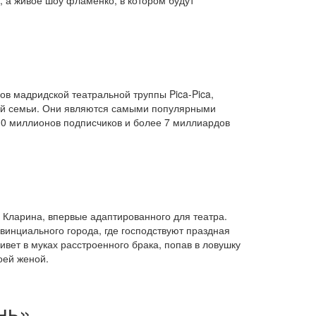
ов мадридской театральной труппы Pica-Pica,
сей семьи. Они являются самыми популярными
10 миллионов подписчиков и более 7 миллиардов
 Кларина, впервые адаптированного для театра.
инциального города, где господствуют праздная
ивет в муках расстроенного брака, попав в ловушку
оей женой.
нь»