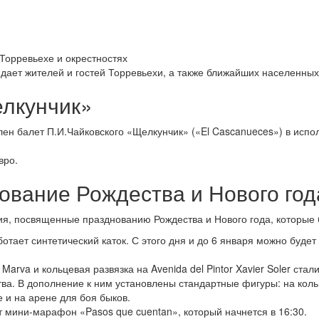
идает жителей и гостей Торревьехи, а также ближайших населенных
лкунчик»
влен балет П.И.Чайковского «Щелкунчик» («El Cascanueces») в ис
вро.
вание Рождества и Нового год
, посвященные празднованию Рождества и Нового года, которые б
работает синтетический каток. С этого дня и до 6 января можно бу
Marva и кольцевая развязка на Avenida del Pintor Xavier Soler ста
а. В дополнение к ним установлены стандартные фигуры: на кольц
е и на арене для боя быков.
т мини-марафон «Pasos que cuentan», который начнется в 16:30.