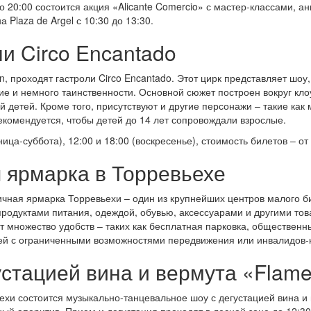
 до 20:00 состоится акция «Alicante Comercio» с мастер-классами,
 Plaza de Argel с 10:30 до 13:30.
и Circo Encantado
ón, проходят гастроли Circo Encantado. Этот цирк представляет шо
ие и немного таинственности. Основной сюжет построен вокруг кло
детей. Кроме того, присутствуют и другие персонажи – такие как
рекомендуется, чтобы детей до 14 лет сопровождали взрослые.
тница-суббота), 12:00 и 18:00 (воскресенье), стоимость билетов – от
 ярмарка в Торревьехе
личная ярмарка Торревьехи – один из крупнейших центров малого б
 продуктами питания, одеждой, обувью, аксессуарами и другими т
 множество удобств – таких как бесплатная парковка, общественные
дей с ограниченными возможностями передвижения или инвалидов-
стацией вина и вермута «Flame
хи состоится музыкально-танцевальное шоу с дегустацией вина и 
ный аперитив. Прием и дегустация проходят в лесной зоне до 12:30