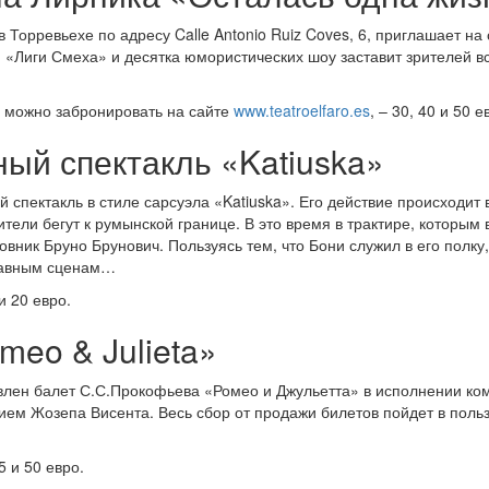
 Торревьехе по адресу Calle Antonio Ruiz Coves, 6, приглашает н
, «Лиги Смеха» и десятка юмористических шоу заставит зрителей 
е можно забронировать на сайте
www.teatroelfaro.es
, – 30, 40 и 50 е
ый спектакль «Katiuska»
спектакль в стиле сарсуэла «Katiuska». Его действие происходит 
ители бегут к румынской границе. В это время в трактире, которым 
вник Бруно Брунович. Пользуясь тем, что Бони служил в его полку,
абавным сценам…
и 20 евро.
eo & Julieta»
влен балет С.С.Прокофьева «Ромео и Джульетта» в исполнении ко
ием Жозепа Висента. Весь сбор от продажи билетов пойдет в польз
5 и 50 евро.