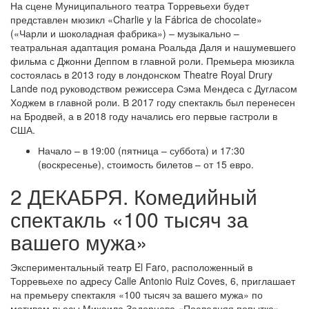
На сцене Муниципального театра Торревьехи будет
представлен мюзикл «Charlie y la Fábrica de chocolate»
(«Чарли и шоколадная фабрика») – музыкально –
театральная адаптация романа Роальда Даля и нашумевшего
фильма с Джонни Деппом в главной роли. Премьера мюзикла
состоялась в 2013 году в лондонском Theatre Royal Drury
Lande под руководством режиссера Сэма Мендеса с Дугласом
Ходжем в главной роли. В 2017 году спектакль был перенесен
на Бродвей, а в 2018 году начались его первые гастроли в
США.
Начало – в 19:00 (пятница – суббота) и 17:30
(воскресенье), стоимость билетов – от 15 евро.
2 ДЕКАБРЯ. Комедийный
спектакль «100 тысяч за
вашего мужа»
Экспериментальный театр El Faro, расположенный в
Торревьехе по адресу Calle Antonio Ruiz Coves, 6, приглашает
на премьеру спектакля «100 тысяч за вашего мужа» по
мотивам пьесы Михаила Задорнова «Последняя попытка».