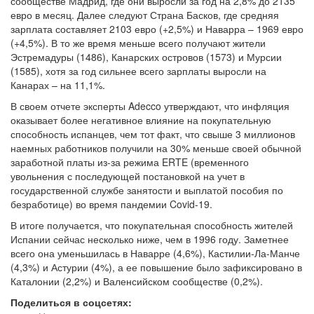
сообществе Мадрид, где они выросли за год на 2,8% до 2135
евро в месяц. Далее следуют Страна Басков, где средняя
зарплата составляет 2103 евро (+2,5%) и Наварра – 1969 евро
(+4,5%). В то же время меньше всего получают жители
Эстремадуры (1486), Канарских островов (1573) и Мурсии
(1585), хотя за год сильнее всего зарплаты выросли на
Канарах – на 11,1%.
В своем отчете эксперты Adecco утверждают, что инфляция
оказывает более негативное влияние на покупательную
способность испанцев, чем тот факт, что свыше 3 миллионов
наемных работников получили на 30% меньше своей обычной
заработной платы из-за режима ERTE (временного
увольнения с последующей постановкой на учет в
государственной службе занятости и выплатой пособия по
безработице) во время пандемии Covid-19.
В итоге получается, что покупательная способность жителей
Испании сейчас несколько ниже, чем в 1996 году. Заметнее
всего она уменьшилась в Наварре (4,6%), Кастилии-Ла-Манче
(4,3%) и Астурии (4%), а ее повышение было зафиксировано в
Каталонии (2,2%) и Валенсийском сообществе (0,2%).
Поделиться в соцсетях: