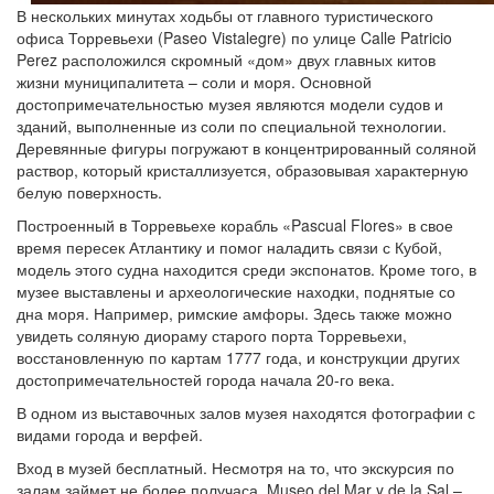
В нескольких минутах ходьбы от главного туристического
офиса Торревьехи (Paseo Vistalegre) по улице Calle Patricio
Perez расположился скромный «дом» двух главных китов
жизни муниципалитета – соли и моря. Основной
достопримечательностью музея являются модели судов и
зданий, выполненные из соли по специальной технологии.
Деревянные фигуры погружают в концентрированный соляной
раствор, который кристаллизуется, образовывая характерную
белую поверхность.
Построенный в Торревьехе корабль «Pascual Flores» в свое
время пересек Атлантику и помог наладить связи с Кубой,
модель этого судна находится среди экспонатов. Кроме того, в
музее выставлены и археологические находки, поднятые со
дна моря. Например, римские амфоры. Здесь также можно
увидеть соляную диораму старого порта Торревьехи,
восстановленную по картам 1777 года, и конструкции других
достопримечательностей города начала 20-го века.
В одном из выставочных залов музея находятся фотографии с
видами города и верфей.
Вход в музей бесплатный. Несмотря на то, что экскурсия по
залам займет не более получаса, Museo del Mar y de la Sal –