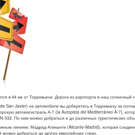
тся в 44 км от Торревьехи. Дорога из аэропорта в наш солнечный г
 de San Javier) на автомобиле вы доберетесь в Торревьеху за полча
кую автомагистраль А-7 (la Autopista del Mediterráneo A-7), кот
 N-332. По ним можно добраться и до различных туристических объ
жным линиям: Мадрид-Аликанте (Alicante-Madrid), которая соеди
ой можно добраться до других европейских стран.