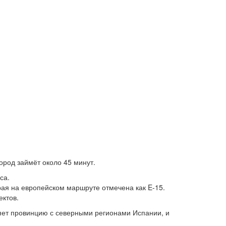
ород займёт около 45 минут.
са.
орая на европейском маршруте отмечена как E-15.
ектов.
няет провинцию с северными регионами Испании, и