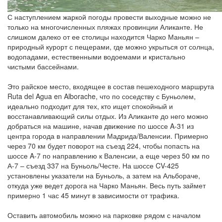
С наступлением жаркой погоды провести выходные можно не
только на многочисленных пляжах провинции Аликанте. Не
слишком далеко от ее столицы находится Чарко Маньян –
природный курорт с пещерами, где можно укрыться от солнца,
водопадами, естественными водоемами и кристально
чистыми бассейнами.
Это райское место, входящее в состав пешеходного маршрута
Ruta del Agua en Alborache, что по соседству с Буньолем,
идеально подходит для тех, кто ищет спокойный и
восстанавливающий силы отдых. Из Аликанте до него можно
добраться на машине, начав движение по шоссе A-31 из
центра города в направлении Мадрида/Валенсии. Примерно
через 70 км будет поворот на съезд 224, чтобы попасть на
шоссе A-7 по направлению к Валенсии, а еще через 50 км по
А-7 – съезд 337 на Буньоль/Честе. На шоссе CV-425
установлены указатели на Буньоль, а затем на Альбораче,
откуда уже ведет дорога на Чарко Маньян. Весь путь займет
примерно 1 час 45 минут в зависимости от трафика.
Оставить автомобиль можно на парковке рядом с началом