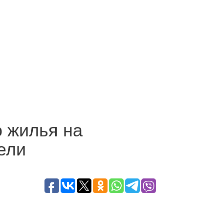
о жилья на
ели