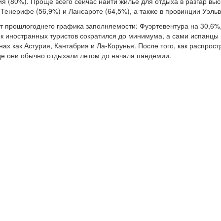
я (80%). Проще всего сейчас найти жилье для отдыха в разгар выс
 Тенерифе (56,9%) и Лансароте (64,5%), а также в провинции Уэльв
т прошлогоднего графика заполняемости: Фуэртевентура на 30,6%,
ток иностранных туристов сократился до минимума, а сами испанцы
ах как Астурия, Кантабрия и Ла-Корунья. После того, как распрос
где они обычно отдыхали летом до начала пандемии.